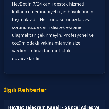
HeyBet'in 7/24 canlı destek hizmeti,
kullanıcı memnuniyeti için büyük önem
taşımaktadır. Her türlü sorunuzda veya
sorununuzda canlı destek ekibine
ulaşmaktan çekinmeyin. Profesyonel ve
çözüm odaklı yaklaşımlarıyla size
yardımcı olmaktan mutluluk
duyacaklardır.
İlgili Rehberler
HeyBet Telegram Kanalı - Güncel Adres ve