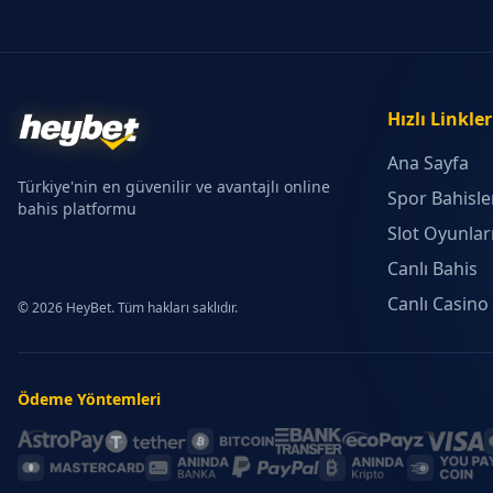
Hızlı Linkler
Ana Sayfa
Türkiye'nin en güvenilir ve avantajlı online
Spor Bahisle
bahis platformu
Slot Oyunlar
Canlı Bahis
Canlı Casino
© 2026 HeyBet. Tüm hakları saklıdır.
Ödeme Yöntemleri