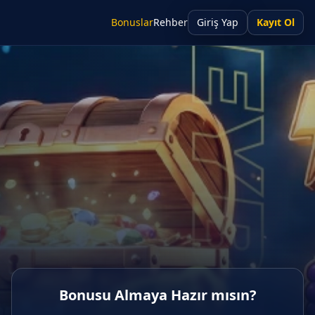
Bonuslar
Rehber
Giriş Yap
Kayıt Ol
Bonusu Almaya Hazır mısın?