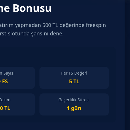
me Bonusu
 yatırım yapmadan 500 TL değerinde freespin
rst slotunda şansını dene.
n Sayısı
Her FS Değeri
 FS
5 TL
Çekim
Geçerlilik Süresi
0 TL
1 gün