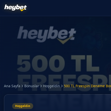
Ana Sayfa
Bonuslar
Hoşgeldin
500 TL Freespin Deneme Bo
Hoşgeldin