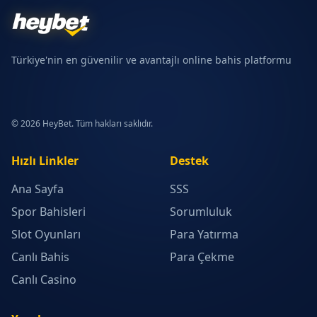
Türkiye'nin en güvenilir ve avantajlı online bahis platformu
© 2026 HeyBet. Tüm hakları saklıdır.
Hızlı Linkler
Destek
Ana Sayfa
SSS
Spor Bahisleri
Sorumluluk
Slot Oyunları
Para Yatırma
Canlı Bahis
Para Çekme
Canlı Casino