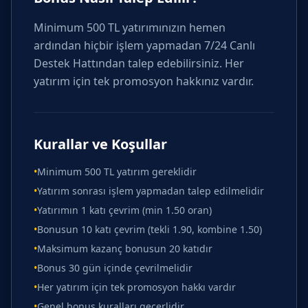
Minimum 500 TL yatırımınızın hemen
ardından hiçbir işlem yapmadan 7/24 Canlı
Destek Hattından talep edebilirsiniz. Her
yatırım için tek promosyon hakkınız vardır.
Kurallar ve Koşullar
•
Minimum 500 TL yatırım gereklidir
•
Yatırım sonrası işlem yapmadan talep edilmelidir
•
Yatırımın 1 katı çevrim (min 1.50 oran)
•
Bonusun 10 katı çevrim (tekli 1.90, kombine 1.50)
•
Maksimum kazanç bonusun 20 katıdır
•
Bonus 30 gün içinde çevrilmelidir
•
Her yatırım için tek promosyon hakkı vardır
•
Genel bonus kuralları geçerlidir