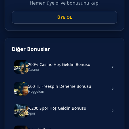
Hemen üye ol ve bonusunu kap!
ÜYE OL
Diğer Bonuslar
200% Casino Hoş Geldin Bonusu
Casino
500 TL Freespin Deneme Bonusu
Hoşgeldin
%200 Spor Hoş Geldin Bonusu
Spor