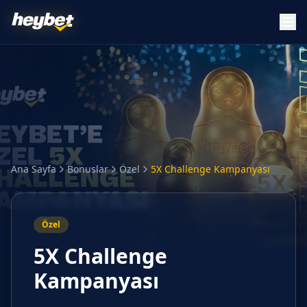
Ana Sayfa
Bonuslar
Özel
5X Challenge Kampanyası
Özel
5X Challenge
Kampanyası