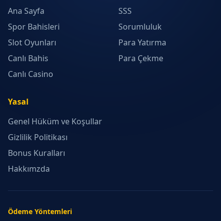
Ana Sayfa
SSS
Spor Bahisleri
Sorumluluk
Slot Oyunları
Para Yatırma
Canlı Bahis
Para Çekme
Canlı Casino
Yasal
Genel Hüküm ve Koşullar
Gizlilik Politikası
Bonus Kuralları
Hakkımzda
Ödeme Yöntemleri