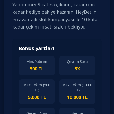
Yatırımınızı 5 katına çıkarın, kazancınız
kadar hediye bakiye kazanın! HeyBet'in
en avantajlı slot kampanyası ile 10 kata
kadar çekim fırsatı sizleri bekliyor.
Bonus Şartları
Min. Yatırım
Çevrim Şartı
500 TL
5X
Max Çekim (500
Max Çekim (1.000
TL)
TL)
5.000 TL
10.000 TL
Geçerli Alan
Hediye