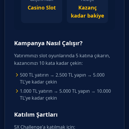
Casino Slot
Kazanç
kadar bakiye
Kampanya Nasıl Çalışır?
Yatırımınızı slot oyunlarında 5 katına çıkarın,
kazancınızı 10 kata kadar çekin:
500 TL yatırın → 2.500 TL yapın → 5.000
TL'ye kadar çekin
1.000 TL yatırın → 5.000 TL yapın → 10.000
TL'ye kadar çekin
Katılım Şartları
5X Challenge'a katılmak için: