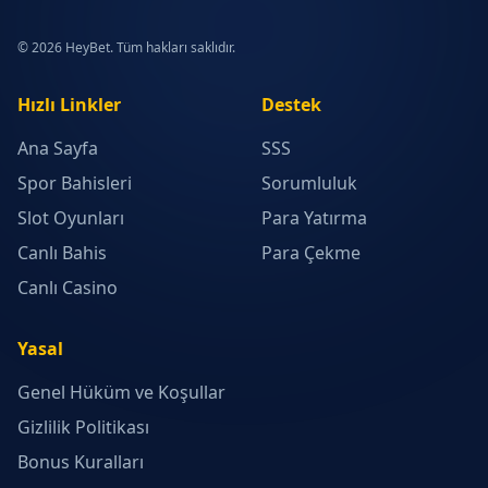
© 2026 HeyBet. Tüm hakları saklıdır.
Hızlı Linkler
Destek
Ana Sayfa
SSS
Spor Bahisleri
Sorumluluk
Slot Oyunları
Para Yatırma
Canlı Bahis
Para Çekme
Canlı Casino
Yasal
Genel Hüküm ve Koşullar
Gizlilik Politikası
Bonus Kuralları