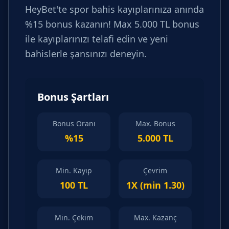
HeyBet'te spor bahis kayıplarınıza anında
%15 bonus kazanın! Max 5.000 TL bonus
ile kayıplarınızı telafi edin ve yeni
bahislerle şansınızı deneyin.
Bonus Şartları
Bonus Oranı
Max. Bonus
%15
5.000 TL
Min. Kayıp
Çevrim
100 TL
1X (min 1.30)
Min. Çekim
Max. Kazanç