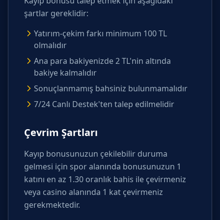
Kayıp bonusu talep etmek için aşağıdaki
şartlar gereklidir:
Yatırım-çekim farkı minimum 100 TL
olmalıdır
Ana para bakiyenizde 2 TL'nin altında
bakiye kalmalıdır
Sonuçlanmamış bahsiniz bulunmamalıdır
7/24 Canlı Destek'ten talep edilmelidir
Çevrim Şartları
Kayıp bonusunuzun çekilebilir duruma
gelmesi için spor alanında bonusunuzun 1
katını en az 1.30 oranlık bahis ile çevirmeniz
veya casino alanında 1 kat çevirmeniz
gerekmektedir.