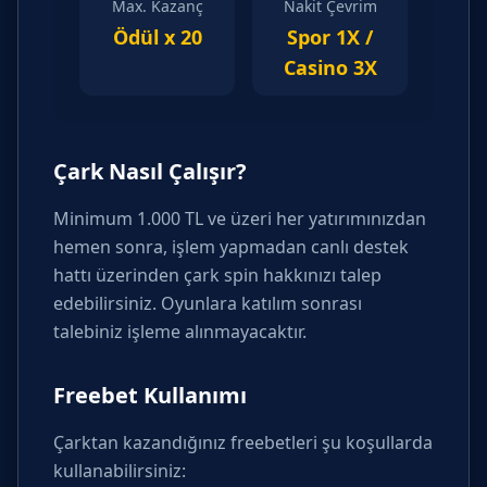
Max. Kazanç
Nakit Çevrim
Ödül x 20
Spor 1X /
Casino 3X
Çark Nasıl Çalışır?
Minimum 1.000 TL ve üzeri her yatırımınızdan
hemen sonra, işlem yapmadan canlı destek
hattı üzerinden çark spin hakkınızı talep
edebilirsiniz. Oyunlara katılım sonrası
talebiniz işleme alınmayacaktır.
Freebet Kullanımı
Çarktan kazandığınız freebetleri şu koşullarda
kullanabilirsiniz: