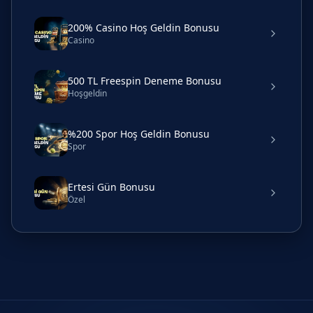
200% Casino Hoş Geldin Bonusu
Casino
500 TL Freespin Deneme Bonusu
Hoşgeldin
%200 Spor Hoş Geldin Bonusu
Spor
Ertesi Gün Bonusu
Özel