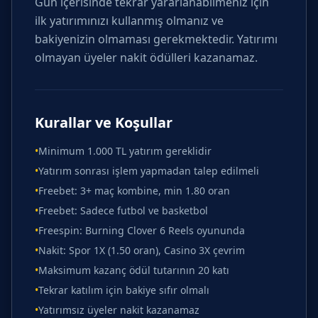
Gün içerisinde tekrar yararlanabilmeniz için
ilk yatırımınızı kullanmış olmanız ve
bakiyenizin olmaması gerekmektedir. Yatırımı
olmayan üyeler nakit ödülleri kazanamaz.
Kurallar ve Koşullar
•
Minimum 1.000 TL yatırım gereklidir
•
Yatırım sonrası işlem yapmadan talep edilmeli
•
Freebet: 3+ maç kombine, min 1.80 oran
•
Freebet: Sadece futbol ve basketbol
•
Freespin: Burning Clover 6 Reels oyununda
•
Nakit: Spor 1X (1.50 oran), Casino 3X çevrim
•
Maksimum kazanç ödül tutarının 20 katı
•
Tekrar katılım için bakiye sıfır olmalı
•
Yatırımsız üyeler nakit kazanamaz