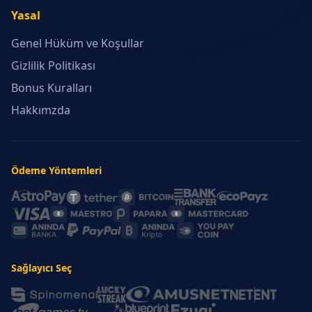
Yasal
Genel Hüküm ve Koşullar
Gizlilik Politikası
Bonus Kuralları
Hakkımzda
Ödeme Yöntemleri
Sağlayıcı Seç