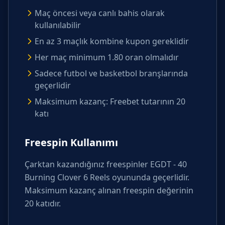
Maç öncesi veya canlı bahis olarak
kullanılabilir
En az 3 maçlık kombine kupon gereklidir
Her maç minimum 1.80 oran olmalıdır
Sadece futbol ve basketbol branşlarında
geçerlidir
Maksimum kazanç: Freebet tutarının 20
katı
Freespin Kullanımı
Çarktan kazandığınız freespinler EGDT - 40
Burning Clover 6 Reels oyununda geçerlidir.
Maksimum kazanç alınan freespin değerinin
20 katıdır.